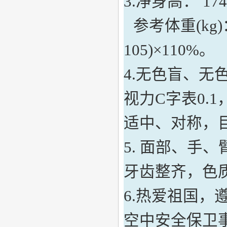
3
.净
身高：
174
参考
体重
(kg)
105)×110%
。
4.
无色盲、无
视力
C
字表
0.1
适中、对称，
5.
面部
、
手、
牙齿整齐，色
6
.
热爱祖国，
空中安全保卫