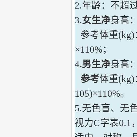
2.年龄：不超过
3
.
女生净
身高
参考体重
(kg)
×110%
；
4
.
男生净
身高
参考
体重
(kg)
105)×110%
。
5.
无色盲、无
视力
C
字表
0.1