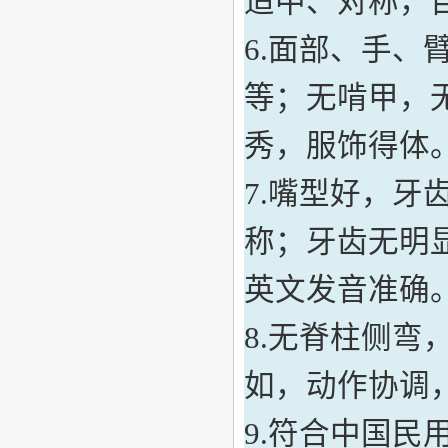
适中、对称，
6.
面部
、
手、
等；无啃甲，
秀，服饰得体
7.
嘴型好，牙
称；牙齿无明
英文发音准确
8.无脊柱侧弯
如，动作协调
9.
符合中国民