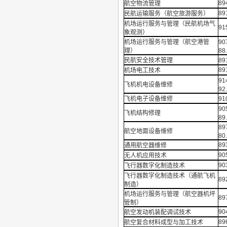
89
航空物流管理
89
民航运输服务（航空旅游服务）
机场运行服务与管理（民航机场气
91
象观测）
机场运行服务与管理（航空港管
9
理）
88
民航安全技术管理
8
89
机场电工技术
9
飞机机电设备维修
92
飞机电子设备维修
9
9
飞机结构修理
89
8
航空地面设备维修
80
89
通用航空器维修
90
无人机应用技术
90
飞行器数字化制造技术
飞行器数字化制造技术（通航飞机
89
制造）
机场运行服务与管理（航空器机坪
89
管制）
90
航空发动机装配调试技术
89
航空复合材料成型与加工技术