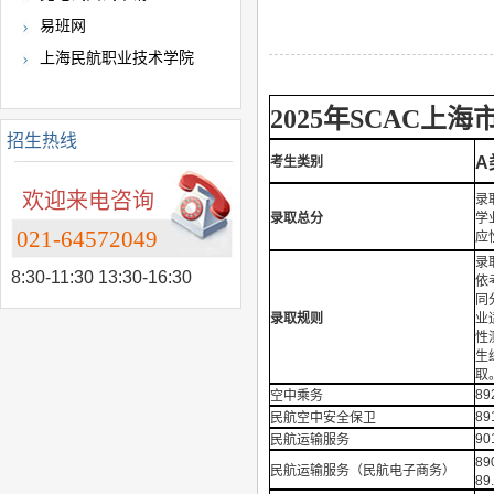
易班网
上海民航职业技术学院
年
2025
SCAC上海
招生热线
A
考生类别
欢迎来电咨询
录
录取总分
学
021-64572049
应
录
8:30-11:30 13:30-16:30
依
同
录取规则
业
性
生
取
89
空中乘务
89
民航空中安全保卫
90
民航运输服务
8
民航运输服务（民航电子商务）
89