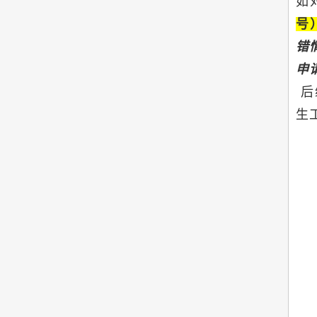
如
号
错
申
后
生