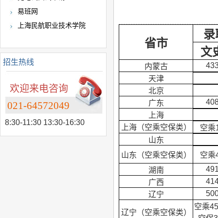
易班网
上海民航职业技术学院
录
省市
文
招生热线
43
内蒙古
天津
欢迎来电咨询
北京
40
广东
021-64572049
上海
8:30-11:30 13:30-16:30
上海（空乘空保类）
空乘1
山东
山东（空乘空保类）
空乘4
49
湖南
41
广西
50
辽宁
空乘4
辽宁（空乘空保类）